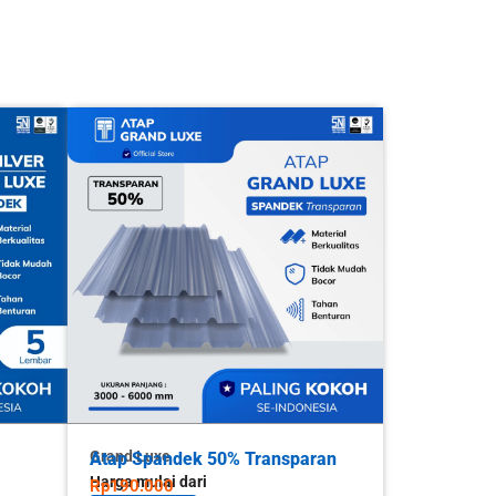
Grand Luxe
Atap Spandek 50% Transparan
Harga mulai dari
Rp190.000