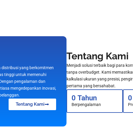
Tentang Kami
Menjadi solusi terbaik bagi para k
distribusi yang berkomitmen
tanpa overbudget. Kami memastika
as tinggi untuk memenuhi
kalkulasi ukuran yang presisi, pen
. Dengan pengalaman dan
pertama yang bersahabat.
antiasa mengedepankan inovasi,
 pelanggan.
0
 Tahun
0
Tentang Kami
Berpengalaman
Pr