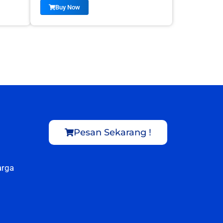
Buy Now
Pesan Sekarang !
arga