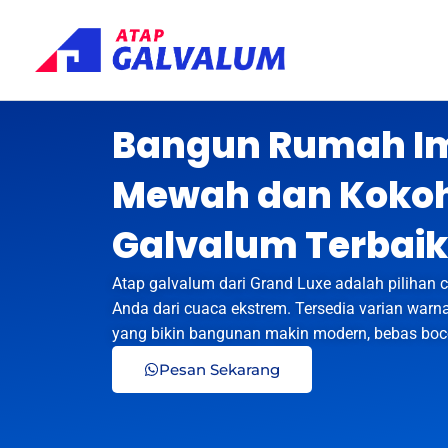
Skip
to
content
Bangun Rumah Imp
Mewah dan Kokoh
Galvalum Terbaik
Atap galvalum dari Grand Luxe adalah pilihan
Anda dari cuaca ekstrem. Tersedia varian warna 
yang bikin bangunan makin modern, bebas boco
Pesan Sekarang