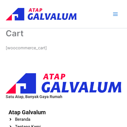
Skip
Main
to
Men
content
Cart
[woocommerce_cart]
Satu Atap, Banyak Gaya Rumah
Atap Galvalum
Beranda
Tentang Kami