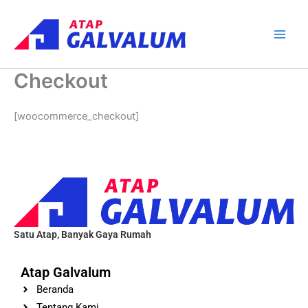
Skip
Main
to
Men
content
Checkout
[woocommerce_checkout]
Satu Atap, Banyak Gaya Rumah
Atap Galvalum
Beranda
Tentang Kami