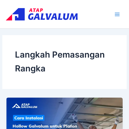
Skip
Main
to
Men
content
Langkah Pemasangan
Rangka