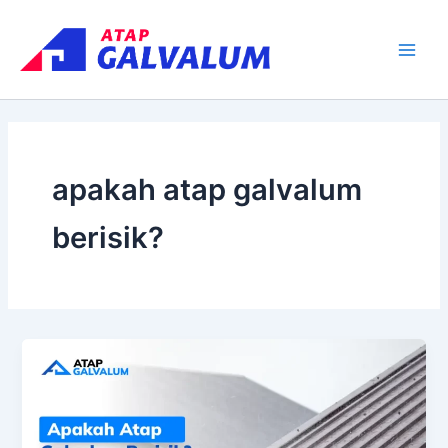
Skip
Main
to
Men
content
apakah atap galvalum
berisik?