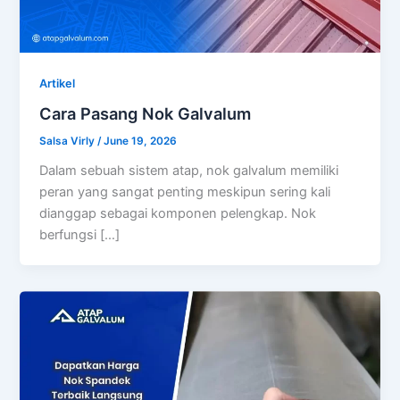
Artikel
Cara Pasang Nok Galvalum
Salsa Virly
/
June 19, 2026
Dalam sebuah sistem atap, nok galvalum memiliki
peran yang sangat penting meskipun sering kali
dianggap sebagai komponen pelengkap. Nok
berfungsi […]