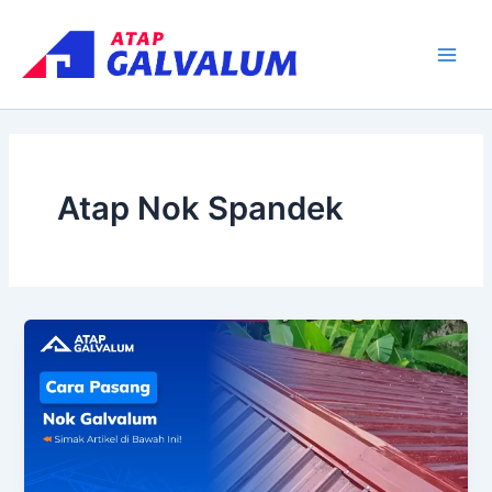
Skip
Main
to
Men
content
Atap Nok Spandek