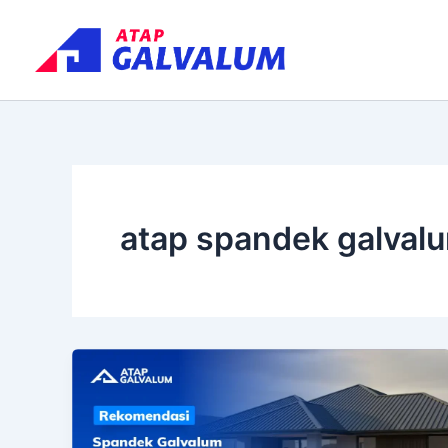
Skip
to
content
atap spandek galvalu