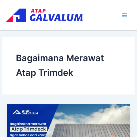
Skip
Main
to
Men
content
Bagaimana Merawat
Atap Trimdek