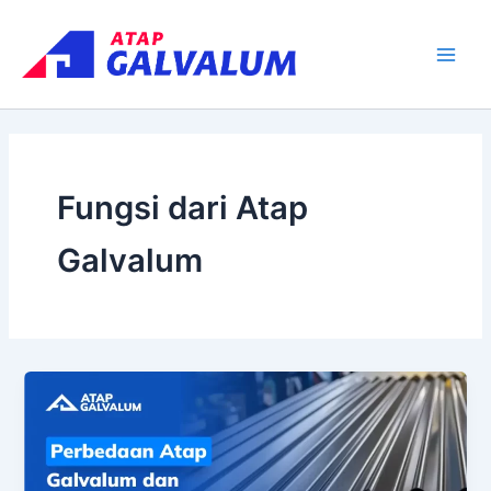
Skip
Main
to
Men
content
Fungsi dari Atap
Galvalum