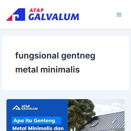
Skip
Main
to
Men
content
fungsional gentneg
metal minimalis