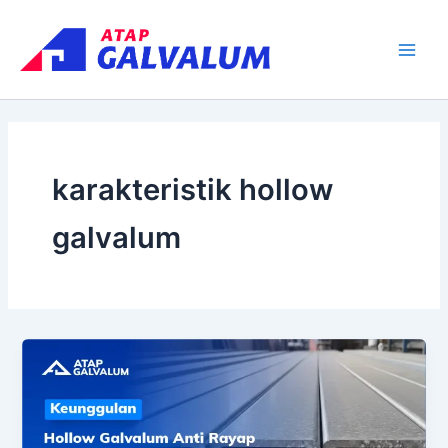
Skip
Main
to
Men
content
karakteristik hollow
galvalum