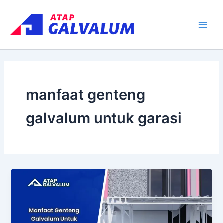
Skip
Main
to
Men
content
manfaat genteng
galvalum untuk garasi