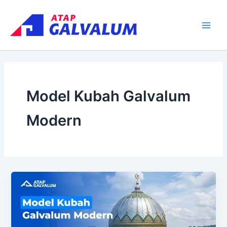
Skip
Main
to
Men
content
Model Kubah Galvalum
Modern