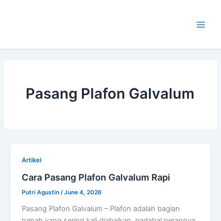
Skip
Main
to
Men
content
Pasang Plafon Galvalum
Artikel
Cara Pasang Plafon Galvalum Rapi
Putri Agustin
/
June 4, 2026
Pasang Plafon Galvalum – Plafon adalah bagian
rumah yang sering kali diabaikan, padahal perannya