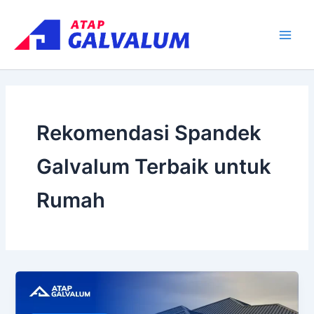
Skip
Main
to
Men
content
Rekomendasi Spandek
Galvalum Terbaik untuk
Rumah