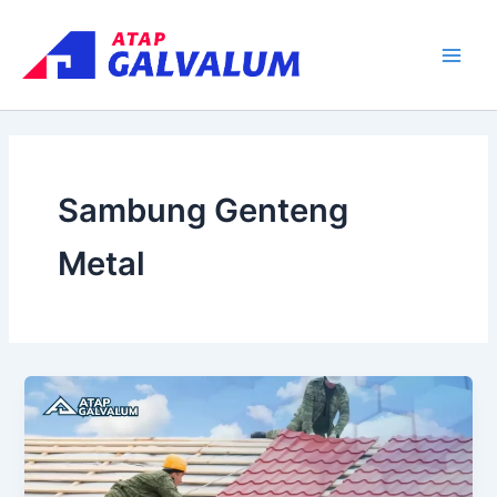
Skip
Main
to
Men
content
Sambung Genteng
Metal