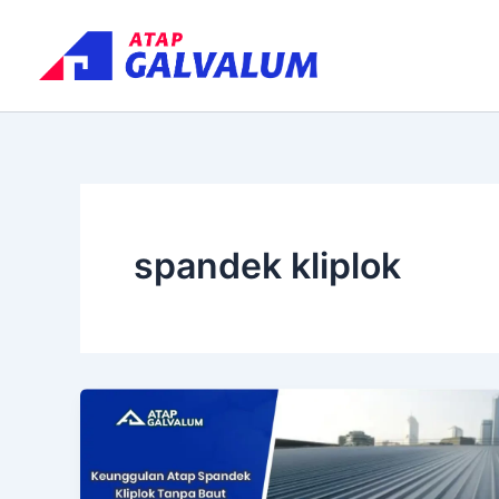
Skip
to
content
spandek kliplok