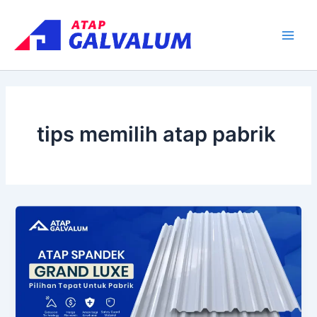
Skip
Main
to
Men
content
tips memilih atap pabrik