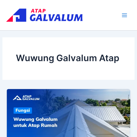
Skip
Main
to
Men
content
Wuwung Galvalum Atap