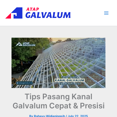
Skip
Main
to
Men
content
Tips Pasang Kanal
Galvalum Cepat & Presisi
By
Rahayu Widianingsih
/
July 22, 2025