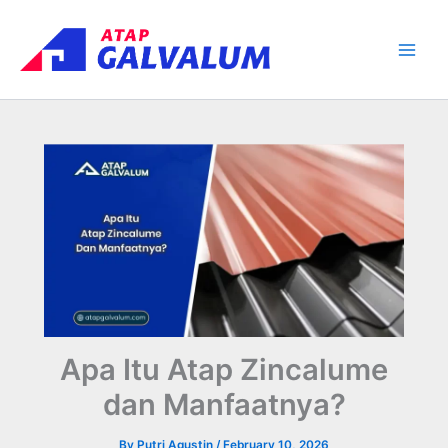
Skip
Main
to
Men
content
Apa Itu Atap Zincalume
dan Manfaatnya?
By
Putri Agustin
/
February 10, 2026