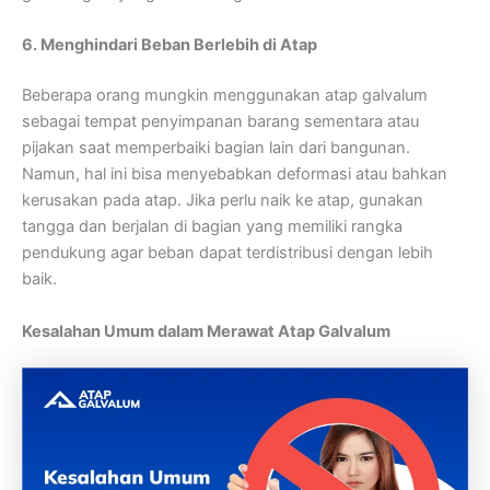
6. Menghindari Beban Berlebih di Atap
Beberapa orang mungkin menggunakan atap galvalum
sebagai tempat penyimpanan barang sementara atau
pijakan saat memperbaiki bagian lain dari bangunan.
Namun, hal ini bisa menyebabkan deformasi atau bahkan
kerusakan pada atap. Jika perlu naik ke atap, gunakan
tangga dan berjalan di bagian yang memiliki rangka
pendukung agar beban dapat terdistribusi dengan lebih
baik.
Kesalahan Umum dalam Merawat Atap Galvalum