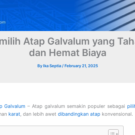
milih Atap Galvalum yang Ta
dan Hemat Biaya
By
Ika Septia
/
February 21, 2025
p Galvalum
– Atap galvalum semakin populer sebagai
pil
ahan
karat
, dan lebih awet
dibandingkan atap
konvensional.