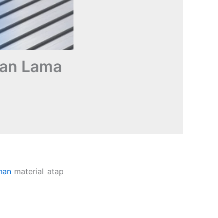
han Lama
ihan
material atap