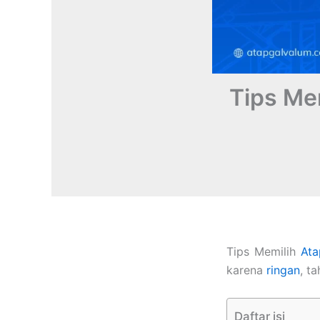
Tips Me
Tips Memilih
Ata
karena
ringan
, t
Daftar isi