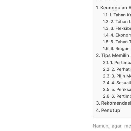
Keunggulan A
1. Tahan K
2. Tahan 
3. Fleksib
4. Ekono
5. Tahan 
6. Ringan
Tips Memilih
1. Pertim
2. Perhat
3. Pilih 
4. Sesua
5. Periks
6. Perti
Rekomendasi 
Penutup
Namun, agar m