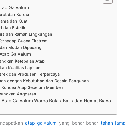
tap Galvalum
arat dan Korosi
Lama dan Kuat
el dan Estetik
mis dan Ramah Lingkungan
Terhadap Cuaca Ekstrem
 dan Mudah Dipasang
 Atap Galvalum
bangkan Ketebalan Atap
ikan Kualitas Lapisan
Merek dan Produsen Terpercaya
ikan dengan Kebutuhan dan Desain Bangunan
a Kondisi Atap Sebelum Membeli
mbangkan Anggaran
Atap Galvalum Warna Bolak-Balik dan Hemat Biaya
endapatkan
atap galvalum
yang benar-benar
tahan lama