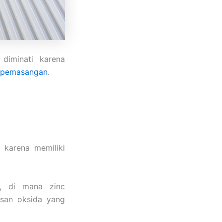
diminati karena
pemasangan
.
 karena memiliki
n, di mana zinc
isan oksida yang