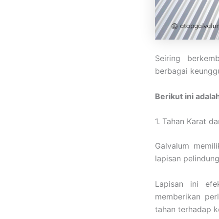
Seiring berkem
berbagai keungg
Berikut ini adala
1. Tahan Karat da
Galvalum memili
lapisan pelindun
Lapisan ini ef
memberikan perl
tahan terhadap k