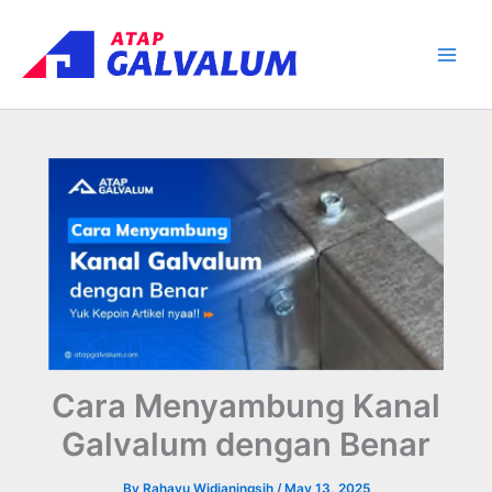
Skip
Main
to
Men
content
Cara Menyambung Kanal
Galvalum dengan Benar
By
Rahayu Widianingsih
/
May 13, 2025