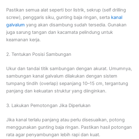
Pastikan
semua
alat
seperti
bor
listrik,
sekrup (
self
drilling
screw),
penggaris
siku,
gunting
baja
ringan,
serta
kanal
galvalum
yang
akan
disambung
sudah
tersedia.
Gunakan
juga
sarung
tangan
dan
kacamata
pelindung
untuk
keamanan
kerja.
2.
Tentukan
Posisi
Sambungan
Ukur
dan
tandai
titik
sambungan
dengan
akurat.
Umumnya,
sambungan
kanal
galvalum
dilakukan
dengan
sistem
tumpang
tindih (
overlap)
sepanjang
10–
15
cm,
tergantung
panjang
dan
kekuatan
struktur
yang
diinginkan.
3.
Lakukan
Pemotongan
Jika
Diperlukan
Jika
kanal
terlalu
panjang
atau
perlu
disesuaikan,
potong
menggunakan
gunting
baja
ringan.
Pastikan
hasil
potongan
rata
agar
penyambungan
lebih
rapi
dan
kuat.