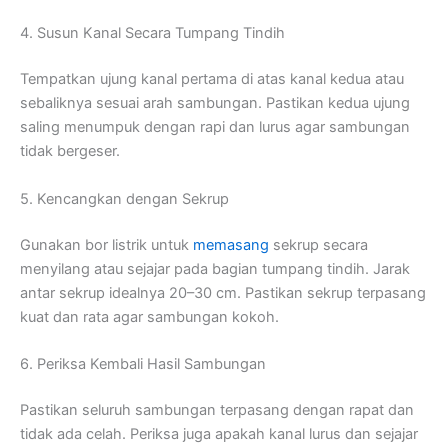
4.
Susun
Kanal
Secara
Tumpang
Tindih
Tempatkan
ujung
kanal
pertama
di
atas
kanal
kedua
atau
sebaliknya
sesuai
arah
sambungan.
Pastikan
kedua
ujung
saling
menumpuk
dengan
rapi
dan
lurus
agar
sambungan
tidak
bergeser.
5.
Kencangkan
dengan
Sekrup
Gunakan
bor
listrik
untuk
memasang
sekrup
secara
menyilang
atau
sejajar
pada
bagian
tumpang
tindih.
Jarak
antar
sekrup
idealnya
20–
30
cm.
Pastikan
sekrup
terpasang
kuat
dan
rata
agar
sambungan
kokoh.
6.
Periksa
Kembali
Hasil
Sambungan
Pastikan
seluruh
sambungan
terpasang
dengan
rapat
dan
tidak
ada
celah.
Periksa
juga
apakah
kanal
lurus
dan
sejajar