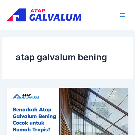
Skip
Main
to
Men
content
atap galvalum bening