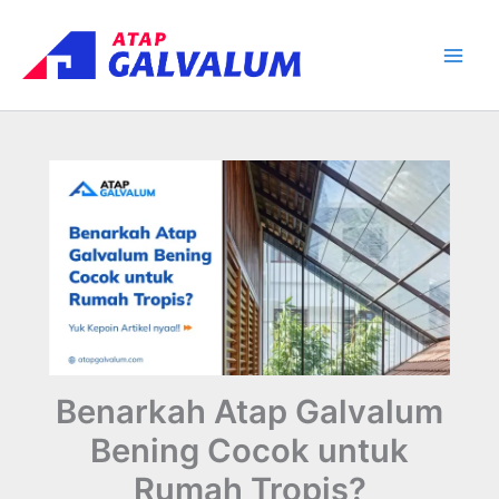
Skip
Main
to
Men
content
Benarkah Atap Galvalum
Bening Cocok untuk
Rumah Tropis?