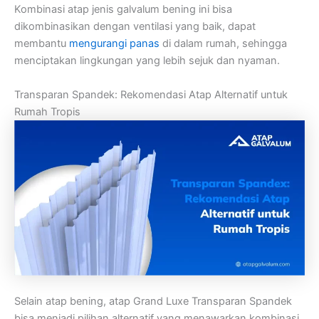
Kombinasi atap jenis galvalum bening ini bisa
dikombinasikan dengan ventilasi yang baik, dapat
membantu
mengurangi panas
di dalam rumah, sehingga
menciptakan lingkungan yang lebih sejuk dan nyaman.
Transparan Spandek: Rekomendasi Atap Alternatif untuk
Rumah Tropis
Selain atap bening, atap Grand Luxe Transparan Spandek
bisa menjadi pilihan alternatif yang menawarkan kombinasi