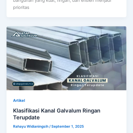
bangunan yang kuat, ringan, dan efisien menjadi
prioritas
Artikel
Klasifikasi Kanal Galvalum Ringan
Terupdate
Rahayu Widianingsih
/
September 1, 2025