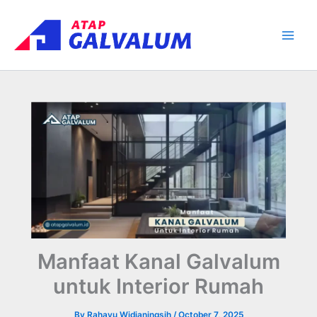
Skip
Main
to
Men
content
Manfaat Kanal Galvalum
untuk Interior Rumah
By
Rahayu Widianingsih
/
October 7, 2025