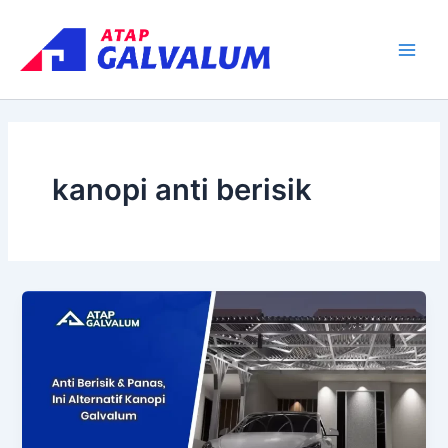
Skip
Main
to
Men
content
kanopi anti berisik