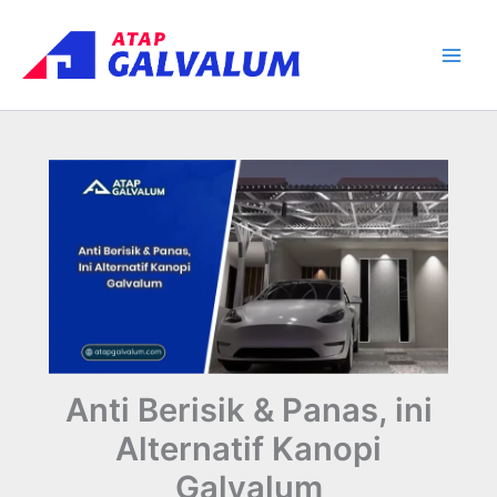
Skip
Main
to
Men
content
Anti Berisik & Panas, ini
Alternatif Kanopi
Galvalum