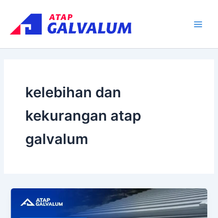
Skip
Main
to
Men
content
kelebihan dan
kekurangan atap
galvalum