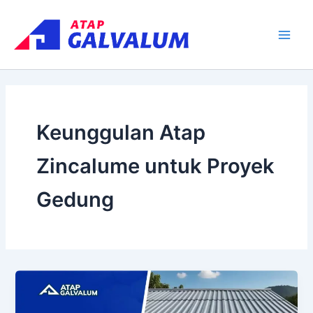
Skip
Main
to
Men
content
Keunggulan Atap
Zincalume untuk Proyek
Gedung