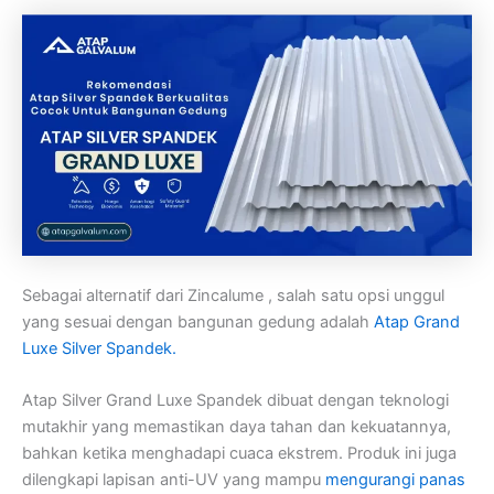
Sebagai alternatif dari Zincalume , salah satu opsi unggul
yang sesuai dengan bangunan gedung adalah
Atap Grand
Luxe Silver Spandek.
Atap Silver Grand Luxe Spandek dibuat dengan teknologi
mutakhir yang memastikan daya tahan dan kekuatannya,
bahkan ketika menghadapi cuaca ekstrem. Produk ini juga
dilengkapi lapisan anti-UV yang mampu
mengurangi panas