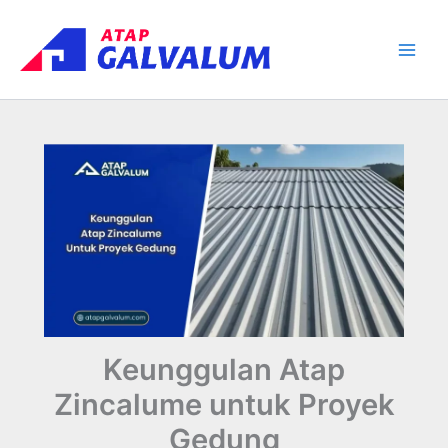
Skip
Main
to
Men
content
Keunggulan Atap
Zincalume untuk Proyek
Gedung