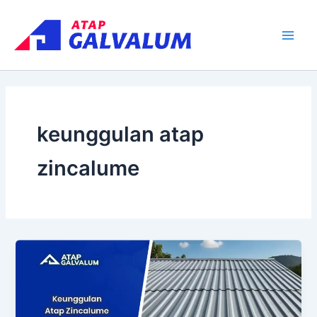
Skip
Main
to
Men
content
keunggulan atap
zincalume