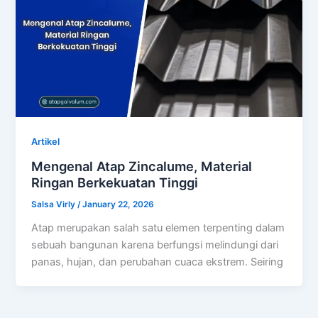
Artikel
Mengenal Atap Zincalume, Material
Ringan Berkekuatan Tinggi
Salsa Virly
/
January 22, 2026
Atap merupakan salah satu elemen terpenting dalam
sebuah bangunan karena berfungsi melindungi dari
panas, hujan, dan perubahan cuaca ekstrem. Seiring