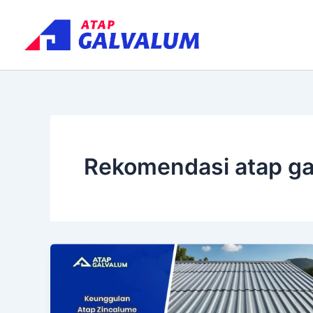
Skip
to
content
Rekomendasi atap gal