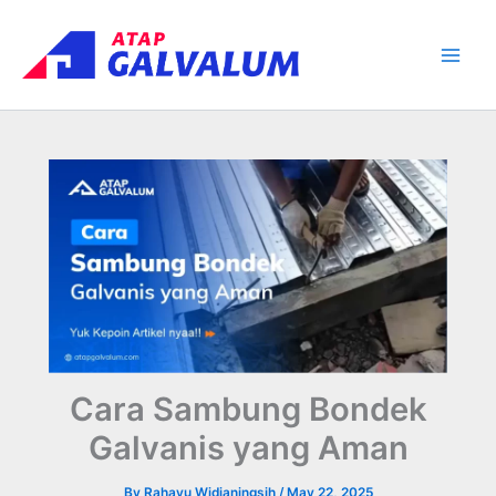
Skip
Main
to
Men
content
Cara Sambung Bondek
Galvanis yang Aman
By
Rahayu Widianingsih
/
May 22, 2025