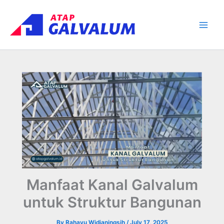
Skip
Main
to
Men
content
Manfaat Kanal Galvalum
untuk Struktur Bangunan
By
Rahayu Widianingsih
/
July 17, 2025