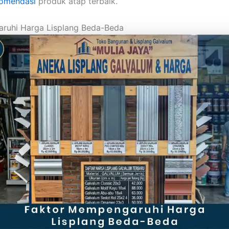
omendasi
produk atap terbaik.
ruhi Harga Lisplang Beda-Beda