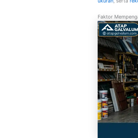
ukuran
, serta
rek
Faktor Mempenga