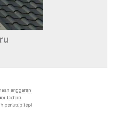
ru
naan anggaran
lum
terbaru
ah penutup tepi