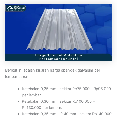
Berikut ini adalah kisaran harga spandek galvalum per
lembar tahun ini.
Ketebalan 0,25 mm : sekitar Rp75.000 – Rp95.000
per lembar
Ketebalan 0,30 mm : sekitar Rp100.000 –
Rp130.000 per lembar.
Ketebalan 0,35 mm – 0,40 mm : sekitar Rp140.000