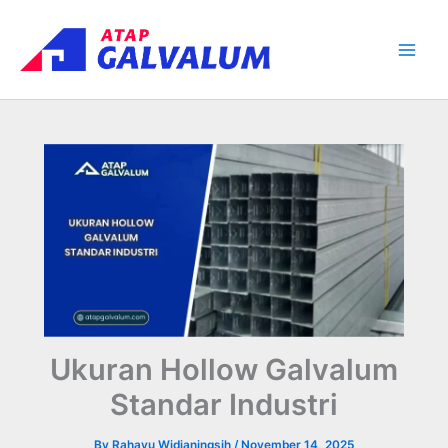
Skip
Main
to
Men
content
Ukuran Hollow Galvalum
Standar Industri
By
Rahayu Widianingsih
/
November 14, 2025