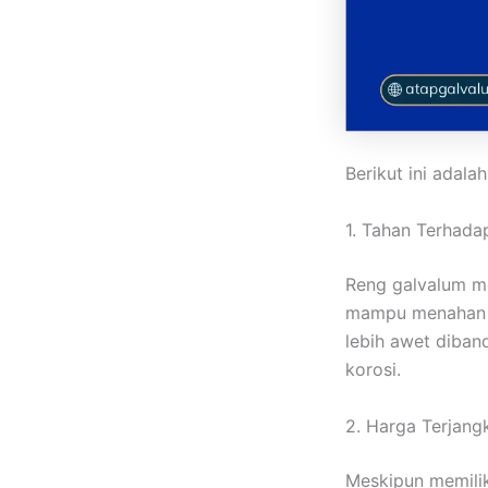
Berikut ini adal
1. Tahan Terhada
Reng galvalum me
mampu menaha
lebih awet diban
korosi.
2. Harga Terjang
Meskipun memilik