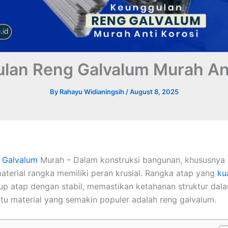
lan Reng Galvalum Murah Ant
By
Rahayu Widianingsih
/
August 8, 2025
 Galvalum
Murah – Dalam konstruksi bangunan, khususnya
material rangka memiliki peran krusial. Rangka atap yang
ku
 atap dengan stabil, memastikan ketahanan struktur dal
atu material yang semakin populer adalah reng galvalum.