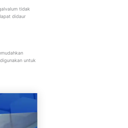
galvalum tidak
 dapat didaur
memudahkan
 digunakan untuk