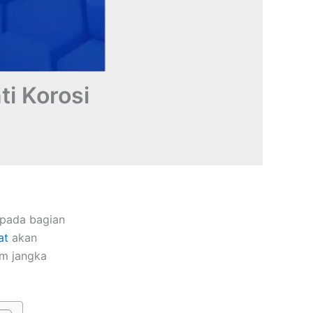
i Korosi
 pada bagian
at
akan
am jangka