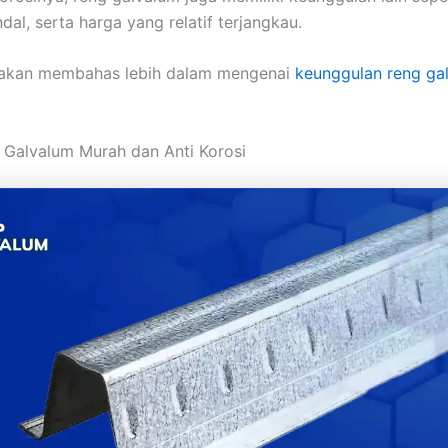
al, serta harga yang relatif terjangkau.
ni akan membahas lebih dalam mengenai
keunggulan reng
ga
 Galvalum Murah dan Anti Korosi