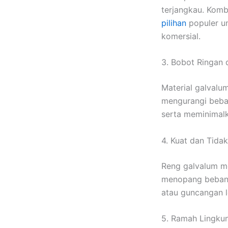
terjangkau. Komb
pilihan
populer un
komersial.
3. Bobot Ringan
Material galvalu
mengurangi beban
serta meminimal
4. Kuat dan Tida
Reng galvalum me
menopang beban a
atau guncangan l
5. Ramah Lingku