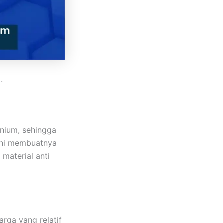
.
nium, sehingga
 ini membuatnya
 material anti
arga yang relatif