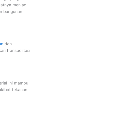
uatnya menjadi
un bangunan
an
dan
an transportasi
erial ini mampu
akibat tekanan