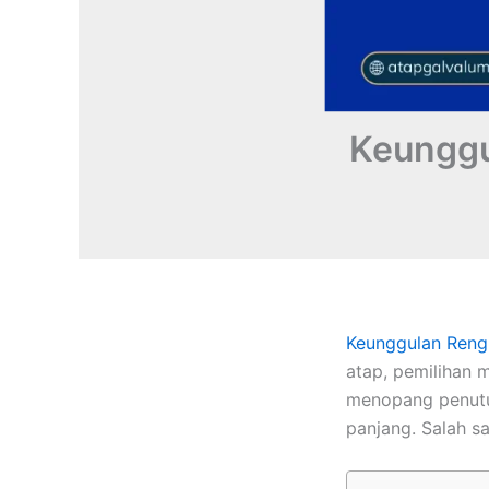
Keunggu
Keunggulan
Reng
atap, pemilihan 
menopang penutup
panjang. Salah s