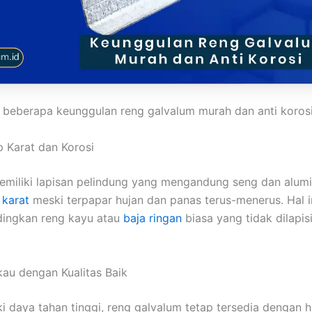
ah beberapa keunggulan reng galvalum murah dan anti korosi
p Karat dan Korosi
miliki lapisan pelindung yang mengandung seng dan alumi
n
karat
meski terpapar hujan dan panas terus-menerus. Hal
dingkan reng kayu atau
baja ringan
biasa yang tidak dilapisi
kau dengan Kualitas Baik
i daya tahan tinggi, reng galvalum tetap tersedia dengan h