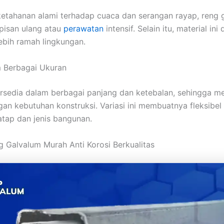
ketahanan alami terhadap cuaca dan serangan rayap, reng 
pisan ulang atau
perawatan
intensif. Selain itu, material ini
lebih ramah lingkungan.
m Berbagai Ukuran
ersedia dalam berbagai panjang dan ketebalan, sehingga 
an kebutuhan konstruksi. Variasi ini membuatnya fleksibel
atap dan jenis bangunan.
g Galvalum Murah Anti Korosi Berkualitas