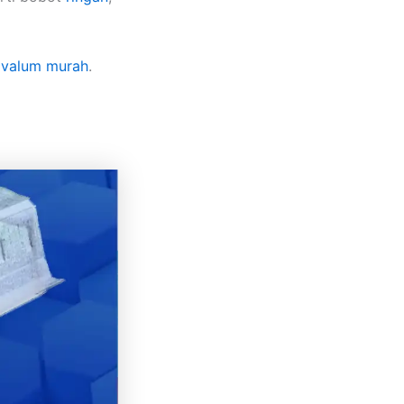
lvalum murah
.