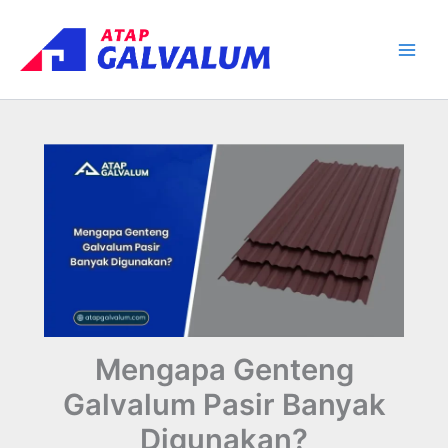
Skip
Main
to
Men
content
Mengapa Genteng
Galvalum Pasir Banyak
Digunakan?