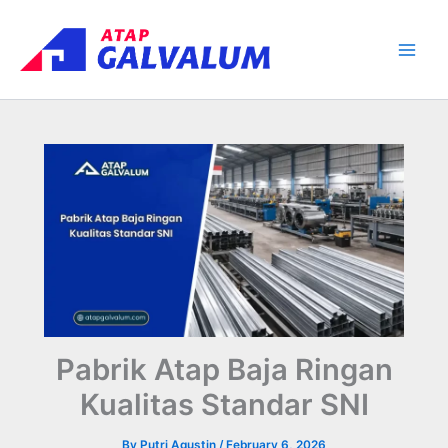
Skip
Main
to
Men
content
Pabrik Atap Baja Ringan
Kualitas Standar SNI
By
Putri Agustin
/
February 6, 2026