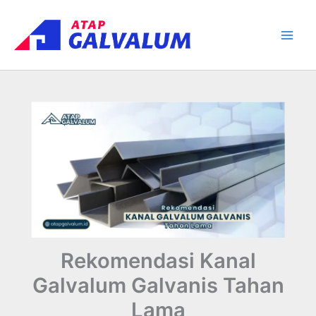
Skip
Main
to
Men
content
Rekomendasi Kanal
Galvalum Galvanis Tahan
Lama