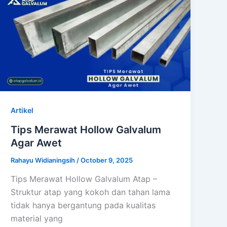
Artikel
Tips Merawat Hollow Galvalum
Agar Awet
Rahayu Widianingsih
/
October 9, 2025
Tips Merawat Hollow Galvalum Atap –
Struktur atap yang kokoh dan tahan lama
tidak hanya bergantung pada kualitas
material yang