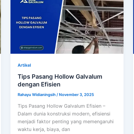
Artikel
Tips Pasang Hollow Galvalum
dengan Efisien
Rahayu Widianingsih
/
November 3, 2025
Tips Pasang Hollow Galvalum Efisien –
Dalam dunia konstruksi modern, efisiensi
menjadi faktor penting yang memengaruhi
waktu kerja, biaya, dan