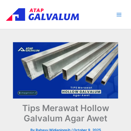
Skip
Main
to
Men
content
Tips Merawat Hollow
Galvalum Agar Awet
By
Rahayu Widianingsih
/
October 9, 2025