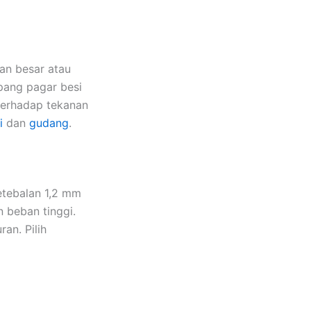
an besar atau
pang pagar besi
terhadap tekanan
i
dan
gudang
.
etebalan 1,2 mm
 beban tinggi.
an. Pilih