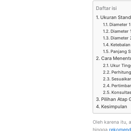
Daftar isi
Ukuran Stand
Diameter 1
Diameter 
Diameter 
Ketebalan
Panjang S
Cara Menent
Ukur Ting
Perhitun
Sesuaika
Pertimba
Konsulta
Pilihan Atap
Kesimpulan
Oleh karena itu,
hingga
rekomend