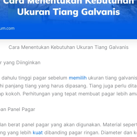
Cara Menentukan Kebutuhan Ukuran Tiang Galvanis
r yang Diinginkan
h dahulu tinggi pagar sebelum
memilih
ukuran tiang galvanis
 panjang tiang yang harus dipasang. Tiang juga perlu di
ap kokoh. Perhitungan yang tepat membuat pagar lebih ama
ban Panel Pagar
dan berat panel pagar yang akan digunakan. Material sepert
ng yang lebih
kuat
dibanding pagar ringan. Diameter dan k