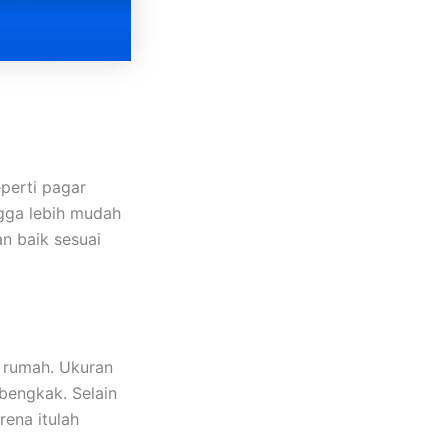
perti pagar
ngga lebih mudah
n baik sesuai
r rumah. Ukuran
engkak. Selain
ena itulah