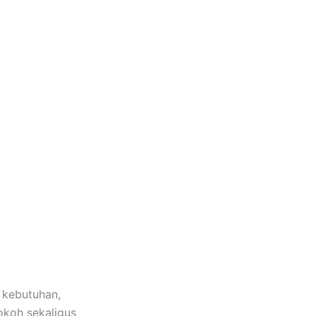
 kebutuhan,
okoh sekaligus