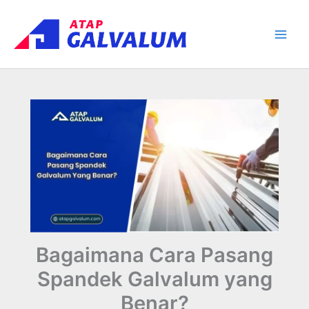
Skip
Main
to
Men
content
Bagaimana Cara Pasang
Spandek Galvalum yang
Benar?