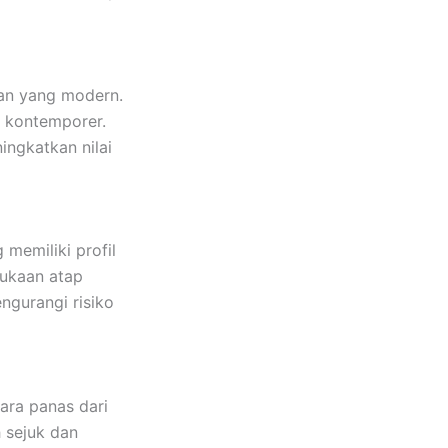
lan yang modern.
u kontemporer.
ngkatkan nilai
memiliki profil
mukaan atap
ngurangi risiko
dara panas dari
 sejuk dan