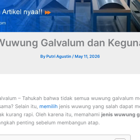
 Wuwung Galvalum dan Kegun
By
Putri Agustin
/
May 11, 2026
lvalum – Tahukah
bahwa tidak semua wuwung galvalum me
sama? Selain itu,
memilih
jenis wuwung yang salah dapat 
k kurang rapi. Oleh karena itu, memahami
jenis wuwung g
langkah penting sebelum membangun atap.