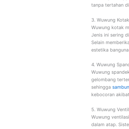
tanpa tertahan d
3. Wuwung Kotak
Wuwung kotak mem
Jenis ini sering 
Selain memberika
estetika banguna
4. Wuwung Span
Wuwung spandek 
gelombang terte
sehingga
sambun
kebocoran akibat
5. Wuwung Ventil
Wuwung ventilasi 
dalam atap. Sist