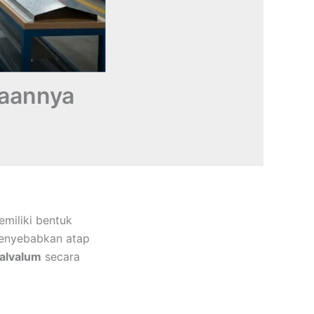
aannya
miliki bentuk
menyebabkan atap
alvalum
secara