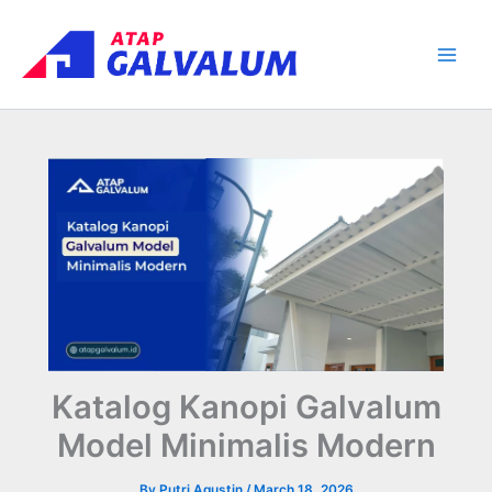
Skip
Main
to
Men
content
Katalog Kanopi Galvalum
Model Minimalis Modern
By
Putri Agustin
/
March 18, 2026